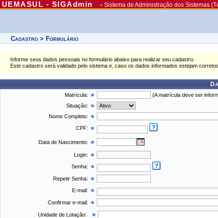
UEMASUL - SIGAdmin
-
Sistema de Administração dos Sistemas (T
Cadastro > Formulário
Informe seus dados pessoais no formulário abaixo para realizar seu cadastro.
Este cadastro será validado pelo sistema e, caso os dados informados estejam correto
Da
Matrícula:
(A matrícula deve ser infor
Situação:
Nome Completo:
CPF:
Data de Nascimento:
Login:
Senha:
Repetir Senha:
E-mail:
Confirmar e-mail:
Unidade de Lotação: